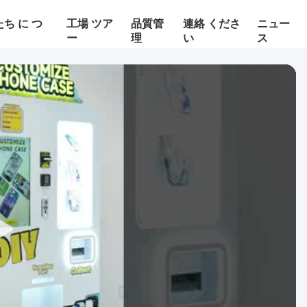
ち に つ
工場 ツア
品質管
連絡 くださ
ニュー
ー
理
い
ス