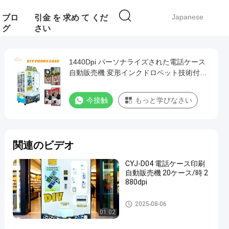
Japanese
ブロ
引金 を 求め て くだ
グ
さい
1440Dpi パーソナライズされた電話ケース
自動販売機 変形インクドロペット技術付き
白
今接触
もっと学びなさい
関連のビデオ
CYJ-D04 電話ケース印刷
自動販売機 20ケース/時 2
880dpi
電話ケース印刷販売機
2025-08-06
01:02