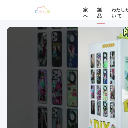
家
製
わたした
へ
品
い て