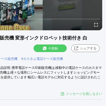
自動販売機 変形インクドロペット技術付き 白
今接触
シェアする
ケース販売機
#
カスタム電話ケース販売機
 製品説明: 携帯電話ケース印刷販売機は,移動中の電話ケースのカスタマ
売機は,様々な場所にシームレスにフィットしますショッピングモー
法を提供しています 幅広い電話モデルに対応するように設計されたこ
メッセージを残しなさい