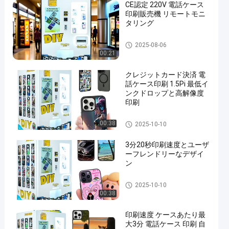
CE認定 220V 電話ケース
印刷販売機 リモートモニ
タリング
電話ケース印刷販売機
2025-08-06
00:21
クレジットカード決済 電
話ケース印刷 1.5Pi 最低イ
ンクドロップと高解像度
印刷
電話ケース印刷販売機
00:38
2025-10-10
3分20秒印刷速度とユーザ
ーフレンドリーなデザイ
ン
電話ケース印刷販売機
2025-10-10
00:38
印刷速度 ケースあたり最
大3分 電話ケース 印刷 自