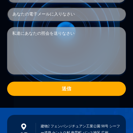
送信
建物2 フェンバンジチュアン工業公園 98号 シーフ
ー道路 ケントウ村 南昆町 パンユ地区 広州