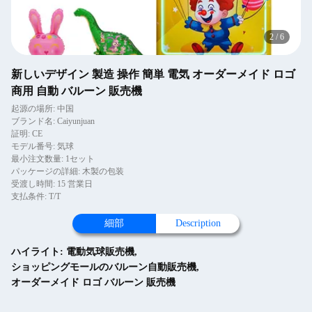
2
/
6
新しいデザイン 製造 操作 簡単 電気 オーダーメイド ロゴ
商用 自動 バルーン 販売機
起源の場所: 中国
ブランド名: Caiyunjuan
証明: CE
モデル番号: 気球
最小注文数量: 1セット
パッケージの詳細: 木製の包装
受渡し時間: 15 営業日
支払条件: T/T
細部
Description
ハイライト:
電動気球販売機
,
ショッピングモールのバルーン自動販売機
,
オーダーメイド ロゴ バルーン 販売機