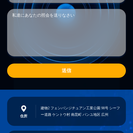
送信
建物2 フェンバンジチュアン工業公園 98号 シーフ
ー道路 ケントウ村 南昆町 パンユ地区 広州
住所