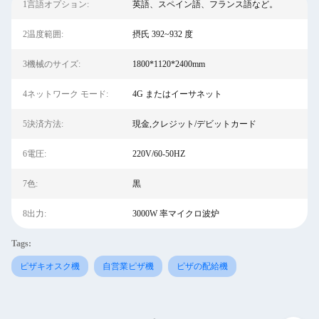
1言語オプション:
英語、スペイン語、フランス語など。
2温度範囲:
摂氏 392~932 度
3機械のサイズ:
1800*1120*2400mm
4ネットワーク モード:
4G またはイーサネット
5決済方法:
現金,クレジット/デビットカード
6電圧:
220V/60-50HZ
7色:
黒
8出力:
3000W 率マイクロ波炉
Tags:
ピザキオスク機
自営業ピザ機
ピザの配給機