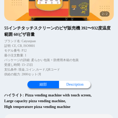
2
/
2
55インチタッチスクリーンのピザ販売機 392〜932度温度
範囲 60ピザ容量
ブランド名: Caiyunjuan
証明: CE, CB, ISO9001
モデル番号: P12
最小注文数量: 1
パッケージの詳細: 柔らかい包装 + 防煙用木箱の包装
受渡し時間: 15~25日
支払条件: 現金,コイン,カード,QRコード
供給の能力: 2000セット/月
細部
Description
ハイライト:
Pizza vending machine with touch screen
,
Large capacity pizza vending machine
,
High temperature pizza vending machine