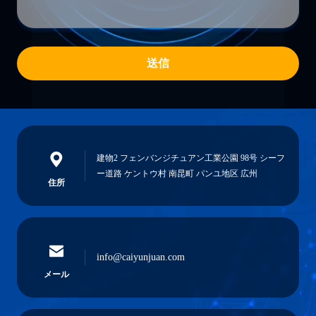
送信
建物2 フェンバンジチュアン工業公園 98号 シーフ
ー道路 ケントウ村 南昆町 パンユ地区 広州
住所
info@caiyunjuan.com
メール