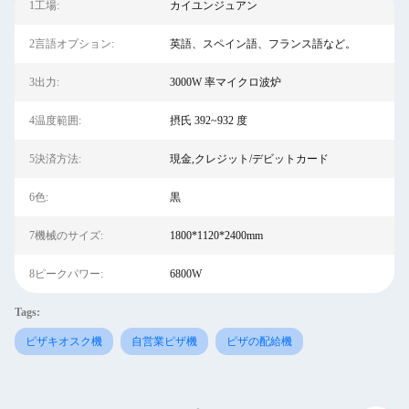
1工場:
カイユンジュアン
2言語オプション:
英語、スペイン語、フランス語など。
3出力:
3000W 率マイクロ波炉
4温度範囲:
摂氏 392~932 度
5決済方法:
現金,クレジット/デビットカード
6色:
黒
7機械のサイズ:
1800*1120*2400mm
8ピークパワー:
6800W
Tags:
ピザキオスク機
自営業ピザ機
ピザの配給機