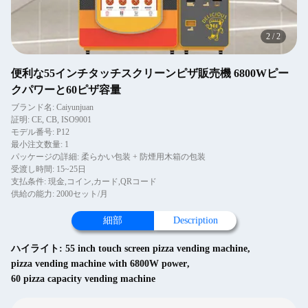
2
/
2
便利な55インチタッチスクリーンピザ販売機 6800Wピー
クパワーと60ピザ容量
ブランド名: Caiyunjuan
証明: CE, CB, ISO9001
モデル番号: P12
最小注文数量: 1
パッケージの詳細: 柔らかい包装 + 防煙用木箱の包装
受渡し時間: 15~25日
支払条件: 現金,コイン,カード,QRコード
供給の能力: 2000セット/月
細部
Description
ハイライト:
55 inch touch screen pizza vending machine
,
pizza vending machine with 6800W power
,
60 pizza capacity vending machine