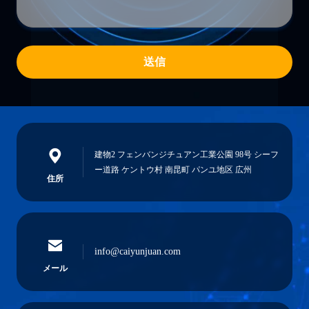
送信
建物2 フェンバンジチュアン工業公園 98号 シーフ
ー道路 ケントウ村 南昆町 パンユ地区 広州
住所
info@caiyunjuan.com
メール