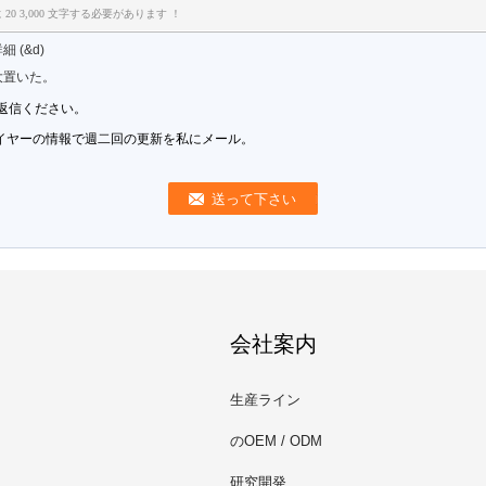
0 3,000 文字する必要があります ！
 (&d)
大置いた。
ご返信ください。
イヤーの情報で週二回の更新を私にメール。
会社案内
生産ライン
のOEM / ODM
研究開発