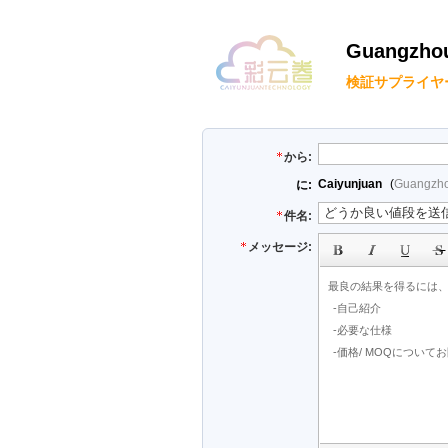
Guangzhou 
検証サプライヤ
から:
Caiyunjuan
(
Guangzhou
に:
件名:
メッセージ: